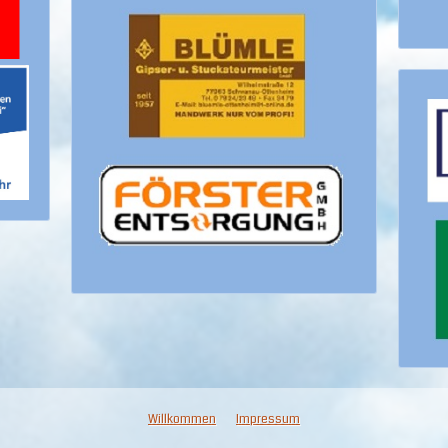
Willkommen
Impressum